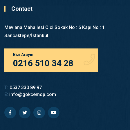
Contact
Mevlana Mahallesi Cici Sokak No : 6 Kapı No : 1
Sancaktepe/İstanbul
Bizi Arayın
0216 510 34 28
T:
0537 330 89 97
E:
info@gokcemop.com