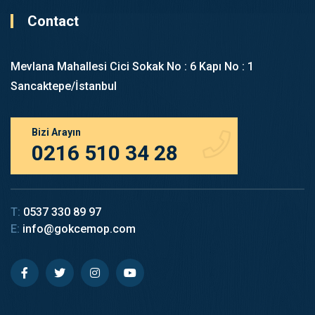
Contact
Mevlana Mahallesi Cici Sokak No : 6 Kapı No : 1
Sancaktepe/İstanbul
Bizi Arayın
0216 510 34 28
T:
0537 330 89 97
E:
info@gokcemop.com