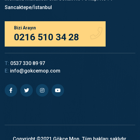
Sancaktepe/İstanbul
Bizi Arayın
0216 510 34 28
T:
0537 330 89 97
E:
info@gokcemop.com
Copyright ©2021 Gökçe Mop. Tüm hakları saklıdır.